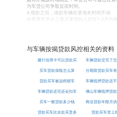
为车贷公司争取反应时间。
4.借款之后，借款车辆在某地长时间不动
如果查车平台上显示某借款人的车1-2天
况，若发现情况不对应尽早进行催收。
5.GPS定位器显示离线
车贷公司为降低风险一般都会在借款人的车
备被借款人拆卸，应及时联系借款人探问情
与车辆按揭贷款风控相关的资料
此外，若是所有设备都同时离线，也可能是
备很长一段时间都处于离线状态，这就值得
建行信用卡可以贷款买
车辆贷款交完了怎
设备离线的确是很难帮助车贷公司判断风险
买车贷款保险怎么算
车吗
分期跟贷款买车有
理
星信号不好的地方还能自动启动基站定位，
总结：汽车金融风控不单单需要各个环节加
贷款买车被远程锁车
车辆抵押贷款还不
吗
行业的第一道防线。
车辆贷款还完还会扣车
佛山车辆抵押贷款
怎么办
③ 汽车金融风控的难点是什么
买车一般贷款多少钱
吗
商业贷款年限月供
车
汽车金融风控行业的最大难点是骗贷，所以
贷款买车比全款买贵多
贷款买车管上