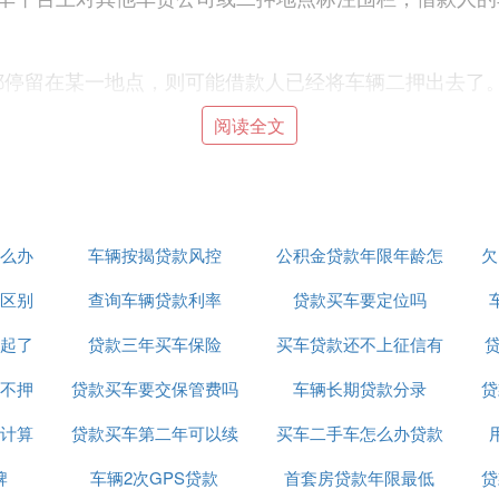
内都停留在某一地点，则可能借款人已经将车辆二押出去了
阅读全文
上安装2个以上GPS定位器，若是车上某台设备忽然显示
况，并据此作出相应措施。
因为车子驶入了GPS信号弱（如地下室、隧道等）地方
注意了。
么办
车辆按揭贷款风控
公积金贷款年限年龄怎
欠
，在选择定位器时，尽量选择定位模式多的定位器，如GP
区别
查询车辆贷款利率
贷款买车要定位吗
么算
减少设备离线现象。
强自身风险管控能力，更需风控人员自身具备一颗不断学
起了
贷款三年买车保险
买车贷款还不上征信有
贷
不押
贷款买车要交保管费吗
车辆长期贷款分录
影响吗
贷
计算
贷款买车第二年可以续
买车二手车怎么办贷款
贷前的信用和还款能了评估很重要，微科的云图车联云平
牌
车辆2次GPS贷款
保吗
首套房贷款年限最低
吗
贷