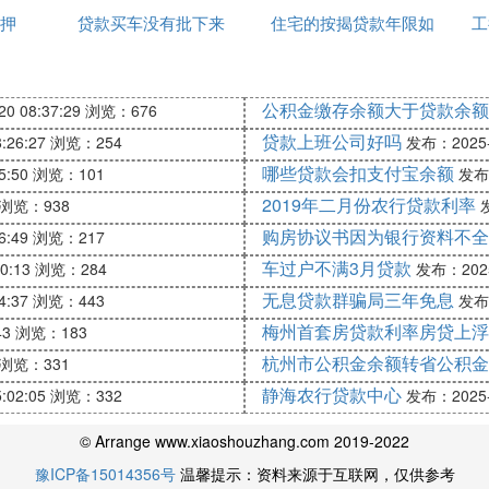
押
贷款买车没有批下来
住宅的按揭贷款年限如
工
工具，在购买汽车的过程中，越来越多的消费者开始选择
何算
公积金缴存余额大于贷款余额
0 08:37:29
浏览：676
露出许多汽车金融的高风险点：市场潜在风险；贷款前客
贷款上班公司好吗
低，汽车金融的风控是重中之重。
:26:27
浏览：254
发布：2025-1
哪些贷款会扣支付宝余额
5:50
浏览：101
发布：
，关乎企业生死。那么我们要如何做好车贷风控呢？？
2019年二月份农行贷款利率
浏览：938
发
购房协议书因为银行资料不全
6:49
浏览：217
，包括信用审核和资产审核，俗称“人车审核”。通过有效
车过户不满3月贷款
0:13
浏览：284
发布：2025-
/公司经营状态、信用情况、车辆价值判断、是否负债等
无息贷款群骗局三年免息
4:37
浏览：443
发布：
梅州首套房贷款利率房贷上浮
43
浏览：183
杭州市公积金余额转省公积金
浏览：331
，根据车辆行驶数据判断风险，这是避免损失的最后一道
静海农行贷款中心
:02:05
浏览：332
发布：2025-1
是借款人违约的前兆：
© Arrange www.xiaoshouzhang.com 2019-2022
豫ICP备15014356号
温馨提示：资料来源于互联网，仅供参考