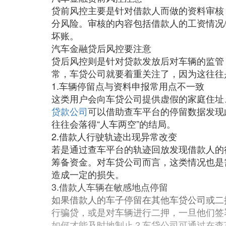
贷前风控主要是针对借款人而做的资料审核
分风险。审核的内容包括借款人的工资情况
坏账。
汽车金融贷后风控要注意
贷后风控则是针对贷款发放后对车辆的监管
常，车贷公司就要着重关注了，因为这往往
1.车辆停留点与资料申报常用点不一致
这类用户会向车贷公司提供虚假的家庭住址
贷款公司
可以借助查车平台的停留数据发现
往往会落得“人车两空”的结局。
2.借款人行驶轨迹出现异常改变
若是通过查车平台的轨迹回放发现借款人的
筹备资金。对车贷公司而言，这类情况也是
造成一定的损失。
3.借款人车辆在敏感地点停留
如果借款人的车子停留在其他车贷公司或二
行骗贷，或是对车辆进行二押，一旦他们签
如何才能及时地制止？车贷公司可通过在查