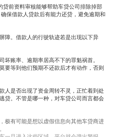
的贷前资料审核能够帮助车贷公司排除掉部
，确保借款人贷款后有能力还贷，避免逾期和
屏障。借款人的行驶轨迹若是出现以下异
司坏账率、逾期率居高不下的罪魁祸首。
莫要等到他们预期不还款后才有动作，否则
款人是否出现了资金周转不灵，正忙着到处
逃贷。不管是哪一种，对车贷公司而言都会
，极有可能是想以虚假信息向其他车贷商进
。
车一旦进入这些区域，平台就会弹出警报，