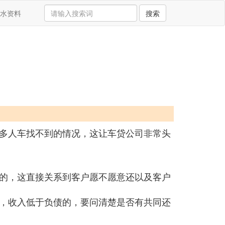
水资料
搜索
多人车找不到的情况，这让车贷公司非常头
的，这直接关系到客户愿不愿意还以及客户
，收入低于负债的，要问清楚是否有共同还