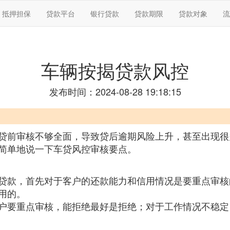
抵押担保
贷款平台
银行贷款
贷款期限
贷款对象
流
车辆按揭贷款风控
发布时间：2024-08-28 19:18:15
贷前审核不够全面，导致贷后逾期风险上升，甚至出现很
简单地说一下车贷风控审核要点。
贷款，首先对于客户的还款能力和信用情况是要重点审核
用的。
户要重点审核，能拒绝最好是拒绝；对于工作情况不稳定