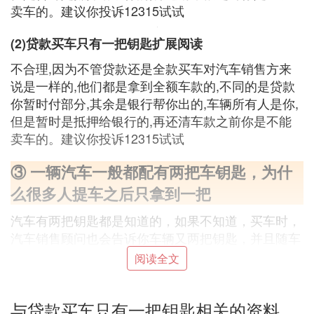
卖车的。建议你投诉12315试试
(2)贷款买车只有一把钥匙扩展阅读
不合理,因为不管贷款还是全款买车对汽车销售方来
说是一样的,他们都是拿到全额车款的,不同的是贷款
你暂时付部分,其余是银行帮你出的,车辆所有人是你,
但是暂时是抵押给银行的,再还清车款之前你是不能
卖车的。建议你投诉12315试试
③ 一辆汽车一般都配有两把车钥匙，为什
么很多人提车之后只拿到一把
汽车有两把钥匙都是知道的，如果不知道，买车时，
汽车销售顾问也会告诉你车辆又两把钥匙，并且随车
交付。可是有些车主只拿到了一把钥匙，这是为什么
阅读全文
呢？多数情况只在贷款分期购车的情况下，才只拿到
一把钥匙，一般是因为车辆的另外一把钥匙被抵押，
与贷款买车只有一把钥匙相关的资料
也就是车钥匙抵押在提供贷款的机构那里。