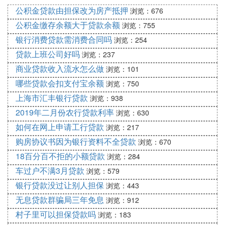
公积金贷款由担保改为房产抵押
浏览：676
公积金缴存余额大于贷款余额
浏览：755
银行消费贷款需消费合同吗
浏览：254
贷款上班公司好吗
浏览：237
商业贷款收入流水怎么做
浏览：101
哪些贷款会扣支付宝余额
浏览：750
上海市汇丰银行贷款
浏览：938
2019年二月份农行贷款利率
浏览：630
如何在网上申请工行贷款
浏览：217
购房协议书因为银行资料不全贷款
浏览：670
18百分百不拒的小额贷款
浏览：284
车过户不满3月贷款
浏览：579
银行贷款没过让别人担保
浏览：443
无息贷款群骗局三年免息
浏览：912
村子里可以担保贷款吗
浏览：183