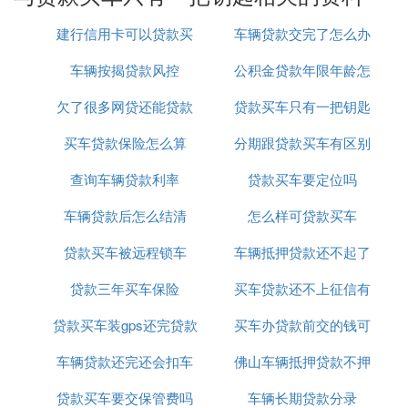
这种抵押
车辆贷款
购车的情况下，就可能会出现，抵
建行信用卡可以贷款买
车辆贷款交完了怎么办
押登记证书，同时也抵押一把车钥匙的情况，我们车
车辆按揭贷款风控
车吗
公积金贷款年限年龄怎
理
主再提车时，就只能拿到一把钥匙了。只有在我们的
贷款还清之后，才会拿到另外的一把钥匙。不过呢，
欠了很多网贷还能贷款
贷款买车只有一把钥匙
么算
一般正规的银行机构抵押，是不会抵押车钥匙的，只
买车贷款保险怎么算
买车吗
分期跟贷款买车有区别
需要抵押机动车登记证书。
所以，我们在选择贷款购车时，请选择正规的银行贷
查询车辆贷款利率
贷款买车要定位吗
吗
款机构，只需要抵押机动车登记证书，在车管所备案
车辆贷款后怎么结清
怎么样可贷款买车
登记抵押就可以了。车辆的两把钥匙在提车时，就会
直接交给我们车主的，车辆使用会更加的方便一些。
贷款买车被远程锁车
车辆抵押贷款还不起了
现在，提车时，只拿到一把车钥匙的情况已经很少
贷款三年买车保险
买车贷款还不上征信有
怎么办
了，如果在购车或者荀泽贷款分期购车时，说明只交
付一把车钥匙的，请谨慎选择购买，以免不必要的麻
贷款买车装gps还完贷款
买车办贷款前交的钱可
影响吗
烦。
车辆贷款还完还会扣车
后
佛山车辆抵押贷款不押
以退吗
贷款买车要交保管费吗
吗
车辆长期贷款分录
车