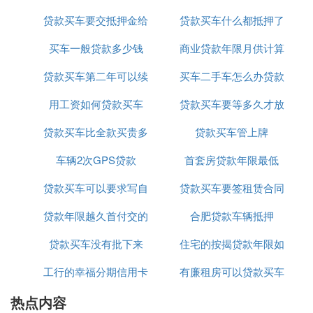
贷款买车要交抵押金给
贷款买车什么都抵押了
买车一般贷款多少钱
银行吗
商业贷款年限月供计算
贷款买车第二年可以续
买车二手车怎么办贷款
用工资如何贷款买车
保吗
贷款买车要等多久才放
吗
贷款买车比全款买贵多
贷款买车管上牌
款
车辆2次GPS贷款
少钱
首套房贷款年限最低
贷款买车可以要求写自
贷款买车要签租赁合同
贷款年限越久首付交的
己的名字吗
合肥贷款车辆抵押
吗
贷款买车没有批下来
越多吗
住宅的按揭贷款年限如
工行的幸福分期信用卡
有廉租房可以贷款买车
何算
热点内容
贷款买车
吗