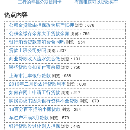
工行的幸福分期信用卡
有廉租房可以贷款买车
何算
热点内容
贷款买车
吗
公积金贷款由担保改为房产抵押
浏览：676
公积金缴存余额大于贷款余额
浏览：755
银行消费贷款需消费合同吗
浏览：254
贷款上班公司好吗
浏览：237
商业贷款收入流水怎么做
浏览：101
哪些贷款会扣支付宝余额
浏览：750
上海市汇丰银行贷款
浏览：938
2019年二月份农行贷款利率
浏览：630
如何在网上申请工行贷款
浏览：217
购房协议书因为银行资料不全贷款
浏览：670
18百分百不拒的小额贷款
浏览：284
车过户不满3月贷款
浏览：579
银行贷款没过让别人担保
浏览：443