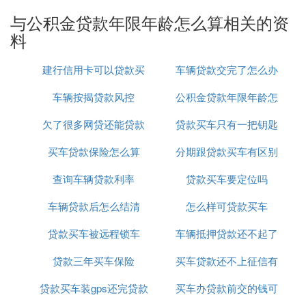
第十八条 职工和单位住房公积金的缴存比例均不得
与公积金贷款年限年龄怎么算相关的资
低于职工上一年度月平均工资的5％；有条件的城
料
市，可以适当提高缴存比例。具体缴存比例由住房公
积金管理委员会拟订，经本级人民政府审核后，报
建行信用卡可以贷款买
车辆贷款交完了怎么办
省、自治区、直辖市人民政府批准。
车辆按揭贷款风控
车吗
公积金贷款年限年龄怎
理
第十九条 职工个人缴存的住房公积金，由所在单位
每月从其工资中代扣代缴。
欠了很多网贷还能贷款
贷款买车只有一把钥匙
么算
单位应当于每月发放职工工资之日起5日内将单位缴
买车贷款保险怎么算
买车吗
分期跟贷款买车有区别
存的和为职工代缴的住房公积金汇缴到住房公积金专
户内，由受委托银行计入职工住房公积金账户。
查询车辆贷款利率
贷款买车要定位吗
吗
车辆贷款后怎么结清
怎么样可贷款买车
贷款买车被远程锁车
车辆抵押贷款还不起了
贷款三年买车保险
买车贷款还不上征信有
怎么办
贷款买车装gps还完贷款
买车办贷款前交的钱可
影响吗