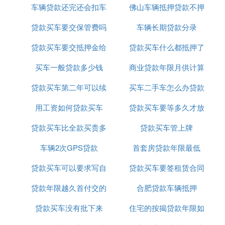
车辆贷款还完还会扣车
后
佛山车辆抵押贷款不押
以退吗
贷款买车要交保管费吗
吗
车辆长期贷款分录
车
贷款买车要交抵押金给
贷款买车什么都抵押了
买车一般贷款多少钱
银行吗
商业贷款年限月供计算
贷款买车第二年可以续
买车二手车怎么办贷款
用工资如何贷款买车
保吗
贷款买车要等多久才放
吗
贷款买车比全款买贵多
贷款买车管上牌
款
车辆2次GPS贷款
少钱
首套房贷款年限最低
贷款买车可以要求写自
贷款买车要签租赁合同
贷款年限越久首付交的
己的名字吗
合肥贷款车辆抵押
吗
贷款买车没有批下来
越多吗
住宅的按揭贷款年限如