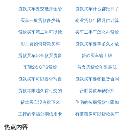
璐硅呮潈鐩婁繚鎶ゆ硶銆嬬殑鏈夊叧鏉℃撅級銆
贷款买车要交抵押金给
贷款买车什么都抵押了
(6)鍏充簬杩濈害璐ｄ换銆傚逛竴鏂硅繚鍙嶅悎鍚岀殑
买车一般贷款多少钱
银行吗
商业贷款年限月供计算
绾﹀畾鎴栦笉鑳藉叏闈銆侀傚綋鍦板饱琛屽悎鍚屼箟
鍔℃椂璇ユ壙鎷呬綍绉嶈矗浠伙紝涔熼渶瑕佽︾粏
贷款买车第二年可以续
买车二手车怎么办贷款
绾﹀畾銆
(7)浜夎鐨勮В鍐筹紝搴旂害瀹氳В鍐崇殑鏂瑰紡锛屽
用工资如何贷款买车
保吗
贷款买车要等多久才放
吗
備徊瑁併佽瘔璁硷紱鍚堝悓鐨勭¤緰鍦帮紝濡備拱杞
贷款买车比全款买贵多
贷款买车管上牌
款
︿汉鎴风睄鎵鍦ㄥ湴銆佺粡閿鍟嗙櫥璁版墍鍦ㄥ湴杩
樻槸鍙屾柟鎸囧畾鐨勫叾瀹冨湴鐐癸紝閮藉彲浠ョ敱
车辆2次GPS贷款
少钱
首套房贷款年限最低
鍙屾柟绾﹀畾涓轰簤璁绠¤緰鍦帮紝濡傛灉绾﹀畾涓
贷款买车可以要求写自
贷款买车要签租赁合同
嶆槑锛屽垯閫傜敤銆婃皯浜嬭瘔璁兼硶銆嬭勫畾鐨勬
潯娆俱
贷款年限越久首付交的
己的名字吗
合肥贷款车辆抵押
吗
(8)搴旂壒鍒娉ㄦ剰鏈夊叧缁忛攢鍟嗗悎鍚岃矗浠荤殑
缁嗚妭锛岃繖浜涢儴鍒嗗線寰琚缁忛攢鍟嗘伓鎰忊滃
贷款买车没有批下来
越多吗
住宅的按揭贷款年限如
拷鐣モ濇帀锛岃喘杞﹁呭簲娉ㄦ剰淇濇姢鑷宸辩殑鏉
工行的幸福分期信用卡
有廉租房可以贷款买车
何算
冨埄锛屼娇鍙屾柟鏉冨埄涔夊姟瀵圭瓑銆
(9)鍚屾椂閫夋嫨瀹炲姏銆佷俊瑾夎緝濂界殑缁忛攢鍟
热点内容
贷款买车
吗