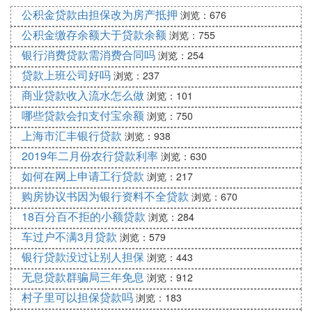
嗕篃鏄鏋佸叾閲嶈佺殑锛屽洜涓虹粡閿鍟嗙殑璇氫俊
公积金贷款由担保改为房产抵押
浏览：676
鐩存帴褰卞搷鍚堝悓鐨勫饱琛屻
鍦ㄤ拱杞︽椂涓嶈佸繕璁拌㈤棶鎴栨煡鐪嬬粡閿鍟嗘
公积金缴存余额大于贷款余额
浏览：755
湰韬鐨勮儗鏅璧勬枡锛岃繖浜涜祫鏂欒嚦灏戝簲褰撳
银行消费贷款需消费合同吗
浏览：254
寘鎷銆婁紒涓氭硶浜鸿惀涓氭墽鐓с嬫敞鍐岃祫鏈锛
贷款上班公司好吗
浏览：237
屽苟娉ㄦ剰缁忚惀鍦哄湴涓庣櫥璁板満鍦版槸鍚︿竴
商业贷款收入流水怎么做
浏览：101
鑷达紝闃叉㈤伃閬囧晢涓氭鸿瘓锛屼互淇濇姢鑷宸辩
哪些贷款会扣支付宝余额
浏览：750
殑鍚堟硶鏉冪泭銆
上海市汇丰银行贷款
浏览：938
鎵╁睍璧勬枡
娉ㄦ剰闂棰
2019年二月份农行贷款利率
浏览：630
1銆侀殣鎬ц垂鐢ㄩ渶鎻愬墠浜嗚В锛氫竴鑸杩欐牱鐨
如何在网上申请工行贷款
浏览：217
勬儏鍐靛湪浜岀骇缁忛攢鍟嗚繖杈瑰规槗鍑虹幇銆
购房协议书因为银行资料不全贷款
浏览：670
鍏跺疄鍙瑕佹秷璐硅呭湪璁㈣溅鏃讹紝闂娓呮氭讳环
18百分百不拒的小额贷款
浏览：284
鍖呭惈鐨勮垂鐢锛屾槸鍚︽湁鍏朵粬闅愭ц垂鐢ㄦ瘮
车过户不满3月贷款
浏览：579
濡傦細
银行贷款没过让别人担保
浏览：443
鏂拌溅妫娴嬭垂銆佸嚭搴撹垂绛夌瓑锛屽苟涓旇繕瑕
无息贷款群骗局三年免息
佹敞鎰忚捶娆惧悎鍚屾槸鍚︽槸鐢遍摱琛屾彁渚涚殑
浏览：912
锛屼互鍏嶉犳垚鎻愯溅鏃剁殑楹荤儲銆
村子里可以担保贷款吗
浏览：183