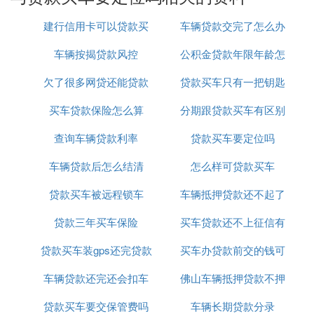
︽秷璐硅呯剧害鏃跺簲鐗瑰埆娉ㄦ剰浠ヤ笂浣撶幇缁
建行信用卡可以贷款买
车辆贷款交完了怎么办
忛攢鍟嗗悎鍚岃矗浠荤殑缁嗚妭銆
2銆佹惌鍞淇濋櫓涓嶅悎娉曘傞櫎鍥藉惰勫畾鐨勮溅
车辆按揭贷款风控
车吗
公积金贷款年限年龄怎
理
鎹熼櫓銆佺涓夎呰矗浠婚櫓绛夊己鍒舵т繚闄╁栵紝
欠了很多网贷还能贷款
贷款买车只有一把钥匙
么算
璐杞︽棌鏈夋潈閫夋嫨璐涔颁綍绉嶄繚闄╋紝鍙婇夋
嫨淇濋櫓鍏鍙哥殑鏉冨埄銆
买车贷款保险怎么算
买车吗
分期跟贷款买车有区别
3銆佽喘杞﹀悎鍚屾潯娆捐侀綈鍏ㄣ
(1)搴斿綋鏄庣‘绾﹀畾姹借溅鐨勫搧鐗屻佸彂鍔ㄦ満
查询车辆贷款利率
贷款买车要定位吗
吗
鍙风爜銆佽溅鏋跺彿鐮佺瓑姹借溅鏈韬搴旀湁鐨勮佺
车辆贷款后怎么结清
怎么样可贷款买车
礌銆
(2)浠锋撅紝搴斿垪鏄庤溅杈嗕氦鏄撶殑鎬讳环娆撅紙
贷款买车被远程锁车
车辆抵押贷款还不起了
鍏夎溅浠锋垨鏄鍖呯墝浠凤級锛屼粯娆炬柟寮忓拰鏈
贷款三年买车保险
买车贷款还不上征信有
怎么办
熼檺銆
(3)杞﹁締鐨勪氦浠樻柟寮忓拰鏈熼檺銆
贷款买车装gps还完贷款
买车办贷款前交的钱可
影响吗
(4)璐ㄩ噺绾犵悍鍜屽紓璁鐨勫勭悊銆
(5)鍞鍚庢湇鍔℃潯娆撅紝搴旈噸鐐瑰垪鏄庣粡閿鍟
车辆贷款还完还会扣车
后
佛山车辆抵押贷款不押
以退吗
嗗簲鎵挎媴浣曠嶄箟鍔★紙璇︾粏鍐呭瑰彲鍙傜収銆
贷款买车要交保管费吗
吗
车辆长期贷款分录
车
婁骇鍝佽川閲忔硶銆嬪拰銆婃皯娉曢氬垯銆嬨併婃秷