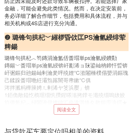
防止因未能及时还款导致车辆被扣押。若能选择厂家
金融，可能会避免此类情况。然而，在决定安装前，
务必详细了解合作细节，包括费用和具体流程，并与
相关机构或4S店进行充分沟通。
❷ 璐锋句拱杞﹀繀椤昏佽匞PS瀹氫綅绯荤
粺鍚
璐锋句拱杞︿笉鏄涓瀹氳佸畨瑁単ps瀹氫綅鐨勩
鏄鍚﹀畨瑁単ps瀹氫綅锛屽彲浠ョ敱鍙屾柟鍗忓晢锛
屽弻鏂归兘鍚屾剰瀹夎呯殑娌℃湁闂棰樸傝嫢涓鏂瑰
己鍒跺畨瑁咃紝灞炰簬闇哥帇鏉℃俱
涔拌溅杩樺簲娉ㄦ剰浠ヤ笅浜嬮」锛
1銆佹敞鎰忔槗琚缁忛攢鍟嗏滃拷鐣モ濈殑缁嗚妭姣
斿備氦杞︽椂闂淬佷繚鍏汇佺淮淇绛夊敭鍚庢湇鍔★
紱
阅读全文
浜よ溅鏃堕棿杩濈害鍚庯紝鍙屾柟璐ｄ换鏄鍚﹀圭瓑
锛
与贷款买车要定位吗相关的资料
鍏嶈垂淇濆吇浠ユ椂闂磋★紝杩樻槸浠ラ噷绋嬭♀