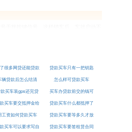
信号干扰按键信号。这样锁车后，车就启动不
汽车
信号干扰按键信号。这样锁车后，车就启动不
了很多网贷还能贷款
贷款买车只有一把钥匙
车辆贷款后怎么结清
买车吗
怎么样可贷款买车
是，银行会在拍卖前收回汽车，买家可能会
款买车装gps还完贷
买车办贷款前交的钱可
款买车要交抵押金给
款后
贷款买车什么都抵押了
以退吗
用工资如何贷款买车
银行吗
贷款买车要等多久才放
会起诉到法院，法院会采取财产保全等措
款买车可以要求写自
贷款买车要签租赁合同
款
对财产进行强制执行(扣划存款、拍卖抵押物