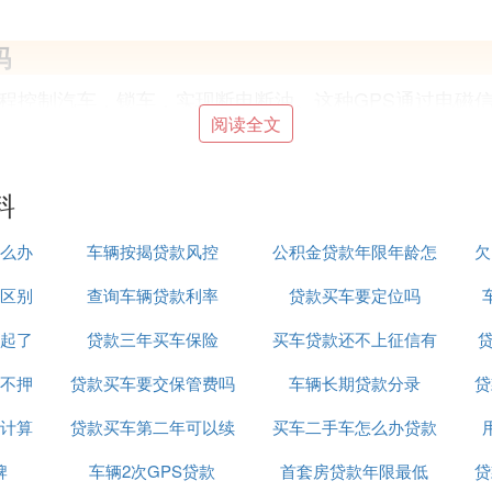
吗
远程控制汽车，锁车，实现断电断油。这种GPS通过电磁
阅读全文
，然后让贷款公司解锁。汽车贷款逾期的后果如下:遥控
远程控制汽车，锁车，实现断电断油。这种GPS通过电磁
料
，然后让贷款公司解锁。汽车贷款逾期的后果如下:
么办
车辆按揭贷款风控
公积金贷款年限年龄怎
欠
区别
查询车辆贷款利率
贷款买车要定位吗
么算
果贷款人后期仍未还清债务，就会远程锁车。最坏的后果
起了
贷款三年买车保险
买车贷款还不上征信有
贷
不押
贷款买车要交保管费吗
车辆长期贷款分录
影响吗
贷
计算
贷款买车第二年可以续
买车二手车怎么办贷款
款合同和担保合同(抵押或质押合同)的约定执行。出借人
牌
车辆2次GPS贷款
保吗
首套房贷款年限最低
吗
贷
账户中的存款，查封贷款人抵押的财产等。判决后将依法