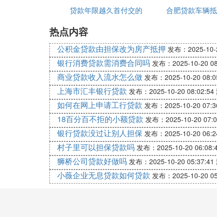
等。)来偿还银行的贷款损失。具体包括:贷
贷款年限越久首付交的
少钱
合肥贷款车辆抵
费用等。
热点内容
越多吗
车贷逾期5天后果严重吗？
公积金贷款由担保改为房产抵押
发布：2025-10-2
银行消费贷款需消费合同吗
发布：2025-10-20 08
车贷逾期5天后果不是很严重，但个人征信只
商业贷款收入流水怎么做
发布：2025-10-20 08:0
上海市汇丰银行贷款
发布：2025-10-20 08:02:54
汽车贷款:
如何在网上申请工行贷款
发布：2025-10-20 07:3
车贷是指贷款人向申请买车的借款人发放的
18百分百不拒的小额贷款
发布：2025-10-20 07:0
押或质押，或有足够代偿能力的第三方为保
银行贷款没过让别人担保
发布：2025-10-20 06:2
村子里可以担保贷款吗
发布：2025-10-20 06:08:
购买二手车的注意事项:
狮桥公司贷款好做吗
发布：2025-10-20 05:37:41
小薇企业无息贷款如何贷款
发布：2025-10-20 05
选择二手车时，注意敲打车身，听声音是否
费，证明这辆车手续齐全，不是问题车。
车贷逾期车子会被锁定启动不了吗？ @201