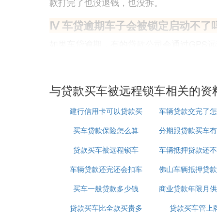
款打完了也没退钱，也没拆。
Ⅳ 车贷逾期车子会被锁定启动不了
如果车贷逾期，有的贷款公司会通过GPS
了了。只能和贷款公司协商，早点结清欠款
车贷逾期车子会被锁定启动不了吗？
如果车贷逾期，有的贷款公司会通过GPS
与贷款买车被远程锁车相关的资
了了。只能和贷款公司协商，早点结清欠款
建行信用卡可以贷款买
车辆贷款交完了怎
遥控汽车锁:
买车贷款保险怎么算
车吗
分期跟贷款买车有
理
车贷逾期后，银行会先给贷款人打电话，如
贷款买车被远程锁车
车辆抵押贷款还不
吗
有不良记录。
车辆贷款还完还会扣车
佛山车辆抵押贷款
怎么办
银行会起诉贷款人:
买车一般贷款多少钱
吗
商业贷款年限月供
车
银行会依法督促贷款人接收贷款，并按照借
贷款买车比全款买贵多
贷款买车管上
施。包括冻结贷款人和
贷款担保
人所有银行