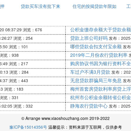
款本金、贷款利息、逾期利息、罚息，以及由此产生的一切
押
贷款买车没有批下来
住宅的按揭贷款年限如
工
何算
公积金缴存余额大于贷款余额
0 08:37:29
浏览：676
贷款上班公司好吗
:26:27
浏览：254
发布：2025-1
要有逾期90天以上，累计6笔逾期，就是黑账。
哪些贷款会扣支付宝余额
5:50
浏览：101
发布：
2019年二月份农行贷款利率
浏览：938
发
购房协议书因为银行资料不全
6:49
浏览：217
贷款，也称汽车抵押。借款人有稳定的工作和偿还贷款本
车过户不满3月贷款
0:13
浏览：284
发布：2025-
证人偿还贷款本息并承担连带责任。
无息贷款群骗局三年免息
4:37
浏览：443
发布：
梅州首套房贷款利率房贷上浮
43
浏览：183
杭州市公积金余额转省公积金
浏览：331
静海农行贷款中心
:02:05
浏览：332
发布：2025-1
正常，发动汽车，听发动机声音是否正常。手续相当重要
© Arrange www.xiaoshouzhang.com 2019-2022
豫ICP备15014356号
温馨提示：资料来源于互联网，仅供参考
9