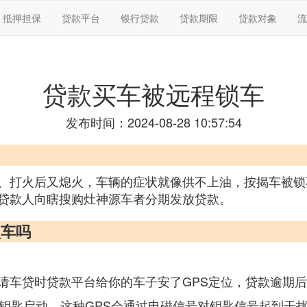
抵押担保
贷款平台
银行贷款
贷款期限
贷款对象
流
贷款买车被远程锁车
发布时间：2024-08-28 10:57:54
、打火后又熄火，车辆的症状就像供不上油，按揭车被锁
贷款人向瞎搜购灶神源车者分期发放贷款。
锁车吗
请车贷时贷款平台给你的车子安了GPS定位，贷款逾期后
无钥匙启动，这种GPS会通过电磁信号对钥匙信号起到干