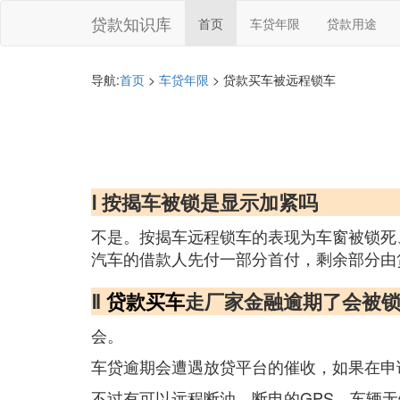
贷款知识库
首页
车贷年限
贷款用途
导航:
首页
>
车贷年限
> 贷款买车被远程锁车
Ⅰ 按揭车被锁是显示加紧吗
不是。按揭车远程锁车的表现为车窗被锁死
汽车的借款人先付一部分首付，剩余部分由
Ⅱ
贷款买车
走厂家金融逾期了会被
会。
车贷逾期会遭遇放贷平台的催收，如果在申
不过有可以远程断油、断电的GPS，车辆