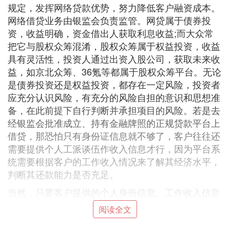
规定，发挥网络贷款优势，努力降低客户融资成本。
网络借贷业务由银监会负责监管。网贷属于债券投
资，收益明确，资金借出人获取利息收益;而大众常
把它与股权众筹混淆，股权众筹属于权益投资，收益
具有灵活性，投资人通过出资入股公司，获取未来收
益，如京北众筹、36氪等都属于股权众筹平台。无论
是债券投资还是权益投资，都存在一定风险，投资者
应充分认识风险，有充分的风险自担的意识和思想准
备，在此前提下自行判断并承担项目的风险。若是去
经银监会批准成立、持有金融牌照的正规贷款平台上
借贷，那恐怕只有身份证信息就不够了，客户往往还
需要提供个人工派谈伍作收入信息才行，因为平台系
统需要根据客户的工作收入情况来了解其经济水平，
判断其还款能力是否充足。
当然，只要客户提供的个人身份信息、工作收入信息
完善全面，平台评判出客户具备按期偿还贷款本息的
阅读全文
能力；以及本人信用良好，征信（大数据）里没有不