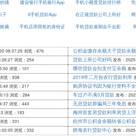
的骚
建设银行手机银行App
怎么查询
手机小额度贷款排行榜
凭
口子
6手机贷款App
能贷款吗
在正规贷款公司上班好
网
账藏
手机店用我爸的身份证
手机贷款逾期会不会影
吗
去贷款
响征信
公积金缴存余额大于贷款余额
0 08:37:29
浏览：676
贷款上班公司好吗
:26:27
浏览：254
发布：2025-1
哪些贷款会扣支付宝余额
5:50
浏览：101
发布：
2019年二月份农行贷款利率
浏览：938
发
购房协议书因为银行资料不全
6:49
浏览：217
车过户不满3月贷款
0:13
浏览：284
发布：2025-
无息贷款群骗局三年免息
4:37
浏览：443
发布：
梅州首套房贷款利率房贷上浮
43
浏览：183
杭州市公积金余额转省公积金
浏览：331
静海农行贷款中心
:02:05
浏览：332
发布：2025-1