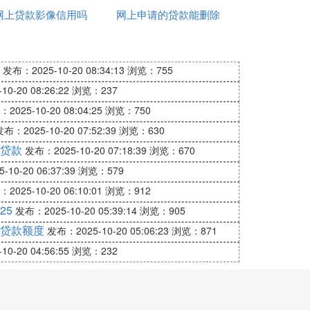
网上贷款影像信用吗
出来吗
网上申请的贷款能删除
吗
吗
发布：2025-10-20 08:34:13
浏览：755
0-20 08:26:22
浏览：237
2025-10-20 08:04:25
浏览：750
成套设备、大型交通工具、重型机械设备等
布：2025-10-20 07:52:39
浏览：630
，其余大部分货款在产品部分或全部生产完
贷款
发布：2025-10-20 07:18:39
浏览：670
款方式。买卖双方在成交时签订契约，买方
中写明。
10-20 06:37:39
浏览：579
2025-10-20 06:10:01
浏览：912
25
发布：2025-10-20 05:39:14
浏览：905
贷款额度
发布：2025-10-20 05:06:23
浏览：871
0-20 04:56:55
浏览：232