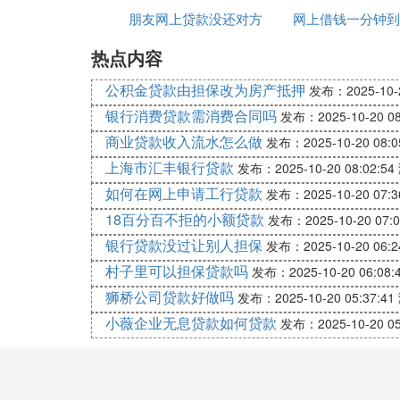
朋友网上贷款没还对方
网上借钱一分钟到
实体营业厅买手机分期付款；
热点内容
打电话给我
钱贷款
1、首先要问手机实体店是否在办理分期付
公积金贷款由担保改为房产抵押
2、是在什么银行办理的，现在一般都是免
发布：2025-10-2
银行消费贷款需消费合同吗
发布：2025-10-20 08
3、了解手续费是多少，还有了解信用卡的
商业贷款收入流水怎么做
发布：2025-10-20 08:0
4、买卖双方在成交时签订契约。分期付款
上海市汇丰银行贷款
发布：2025-10-20 08:02:54
产品的出口。分期付款的做法是在进出口合
如何在网上申请工行贷款
发布：2025-10-20 07:3
毕装船付运后，或在货到安装、试车、投入
18百分百不拒的小额贷款
对所购买的商品和劳务在一定时期内分期向
发布：2025-10-20 07:0
银行贷款没过让别人担保
发布：2025-10-20 06:2
三、实体店买手机分期怎么和
贷款公司
拉上
村子里可以担保贷款吗
发布：2025-10-20 06:08:
你好，这是贷款公司攻破了手机店。
狮桥公司贷款好做吗
发布：2025-10-20 05:37:41
手机分期，可以用信用卡分期，当然也可以
小薇企业无息贷款如何贷款
发布：2025-10-20 05
他们做
消费贷款
，当然会进军手机店，只要
四、请问能不能在实体店分期付款手机?
有些实体店也是有分期付款购机的业务的，