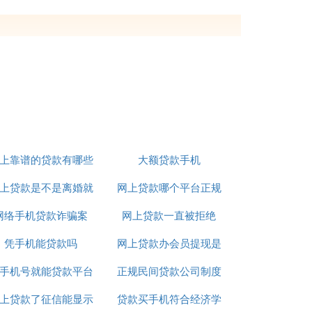
好，无任何不良信用记录；拥有二代有效身份
用户拥有信用卡、花呗、白条等，那么就不
的，用户可以使用信用卡分期付款，也可以
，当可用额度小于付款额度，那么会出现分
足额还款，那么会视为用户逾期.实体店购手
上靠谱的贷款有哪些
大额贷款手机
息以及分期的首付，这些是首先需要了解的。
一一核实的。3.需要填写父母、亲戚（叔叔
上贷款是不是离婚就
网上贷款哪个平台正规
.去办理的时候，需要带上本人的身份证原件
办理的时候，会有一个刷卡的流程，会刷出一
网络手机贷款诈骗案
不用还了
网上贷款一直被拒绝
利息低
信息都会存在，并且会有人去核实提供的信息
凭手机能贷款吗
网上贷款办会员提现是
签自己名字最多的一次，个人觉得这些信息都
其中会有一张留有分期付款的账号，要记得每
手机号就能贷款平台
正规民间贷款公司制度
真的吗
上贷款了征信能显示
贷款买手机符合经济学