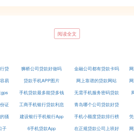
年龄在18周岁以上，且不为在校大学生；申请人征信良
阅读全文
本条件后，用户可以尝试在实体店申请分期买手机。如果
分期付款的业务。【拓展资料】实体店是支持分期买手机
过，需要注意的是，分期付款之前必须有足够的可用额度
，每月都需要支付一定的本金以及分期手续费，如果没有
行贷
狮桥公司贷款好做吗
金融公司都有贷款卡吗
网
款购买手机前，先咨询一下店里的营业员，比如分期的利
宅地址，要详细并且真实准确，因为这些情况，银行都会去
容易
贷款手机APP图片
网上靠谱的贷款网站
网
以及联系电话，还有一个同事的联系信息也必须填写。4
人办理。5.所提供的银行卡中至少要有一分钱，因为在
gps
手机贷款最多能贷多钱
无需手机服务密码贷款
人照一张照片，上传到资料库中，这张资料库中，所以的
份证
工商手机银行贷款利息
青岛哪个公司贷款好贷
平台
.通过之后，需要在很多份文件上签字，那可能是一辈子
首付，就可以拿到手机了，收据什么的自己都要保管好，
的骚
建设银行手机银行App
怎么查询
手机小额度贷款排行榜
凭
提前付完，那样产生的利息就会越少。
口子
6手机贷款App
能贷款吗
在正规贷款公司上班好
网