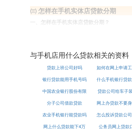
㈢ 怎样在手机实体店贷款分期
一、怎样在手机实体店贷款分期？
实体店分期买手机需要满足的条件：申请人
证；具有一定偿还本息的能力。具备这些基
需要在实体店申请贷款，用户可以直接办理
与手机店用什么贷款相关的资料
用花呗、白条等贷款产品进行分期付款。不
期付款失败的情况。至于用户分期付款成功
贷款上班公司好吗
如何在网上申请工
机程序：1.首先，决定要在实体店分期付
2.然后，需要所在公司的电话地址以及住
银行贷款能用手机号吗
什么手机银行贷款
款
伯伯阿姨）、男友或者丈夫的姓名和地址，
以及本人身份证办理的银行卡，会有专门的
中国农业银行股份有限
贷款公司给车子装
通过
张单据，那张单据需要你的签名。6.会有
分子公司借款贷款
公司贷款中心
网上办贷款不要身
合法吗
是否属实，若属实，就会很轻易的通过。7
是安全的，无需过于担心。8.最后，付完
农业手机银行能贷款吗
怎么投诉贷款公司
原件吗
月的付款日，逾期会产生逾期的费用，可以
网上什么贷款能下4万
公务员网上贷款
扰电话
二、实体营业厅买手机怎么分期付款？