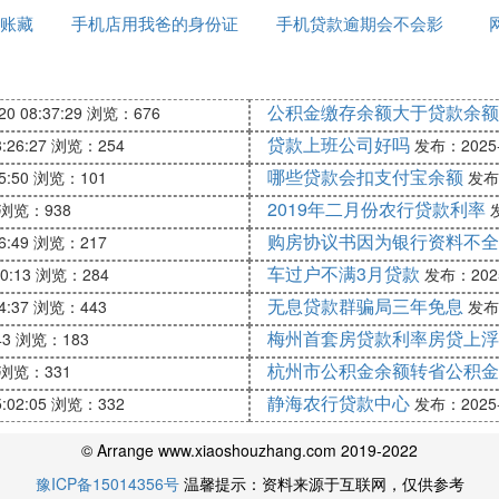
账藏
手机店用我爸的身份证
手机贷款逾期会不会影
吗
去贷款
响征信
款。
公积金缴存余额大于贷款余额
利息的。
0 08:37:29
浏览：676
贷款上班公司好吗
:26:27
浏览：254
发布：2025-1
还款日，最低还款额等信息。
哪些贷款会扣支付宝余额
5:50
浏览：101
发布：
大多用在一些生产周期长、成本费用高的产品交易上。如
2019年二月份农行贷款利率
浏览：938
发
同签订后，进口人先交付一小部分货款作为订金给出口人
购房协议书因为银行资料不全
6:49
浏览：217
以及质量保证期满时分期偿付。购买商品和劳务的一种付
车过户不满3月贷款
卖方交付货款。每次交付货款的日期和金额均事先在契约
0:13
浏览：284
发布：2025-
无息贷款群骗局三年免息
4:37
浏览：443
发布：
关系了？
梅州首套房贷款利率房贷上浮
43
浏览：183
杭州市公积金余额转省公积金
浏览：331
用外面的实体贷款公司。
静海农行贷款中心
:02:05
浏览：332
发布：2025-1
利率合理，就没有问题，
© Arrange www.xiaoshouzhang.com 2019-2022
豫ICP备15014356号
温馨提示：资料来源于互联网，仅供参考
这个你到所在城市各大手机店去问问看嘛。