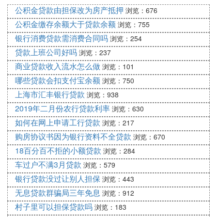
固定，而利息越来越少，贷款人起初还款压力较大，
公积金贷款由担保改为房产抵押
浏览：676
但是随时间的推移每月还款数也越来越少。等额本金
公积金缴存余额大于贷款余额
浏览：755
贷款计算公式：每月还款金额=(贷款本金/还款月数)
(本金—已归还本金计额)×每月利率
银行消费贷款需消费合同吗
浏览：254
贷款上班公司好吗
浏览：237
等额本息还款：
商业贷款收入流水怎么做
浏览：101
等额本息是指一种购房贷款的还款方式，是在还款期
哪些贷款会扣支付宝余额
浏览：750
内，每月偿还同等数额的贷款(包括本金和利息)。每
上海市汇丰银行贷款
浏览：938
月还款额计算公式如下：[贷款本金×月利率×(1月利
率)^还款月数]÷[(1月利率)^还款月数-1]
2019年二月份农行贷款利率
浏览：630
如何在网上申请工行贷款
浏览：217
自由还款法：
购房协议书因为银行资料不全贷款
浏览：670
自由还款就是您申请住房公积金贷款时，住房公积金
18百分百不拒的小额贷款
浏览：284
管理中心根据您的借款金额和期限，给出一个最低还
车过户不满3月贷款
浏览：579
款额，以后您在每月还款数额不少于这一最低还款额
的前提下，可以根据自身的经济状况，自由安排每月
银行贷款没过让别人担保
浏览：443
还款额的还款方式。
无息贷款群骗局三年免息
浏览：912
村子里可以担保贷款吗
公积金贷款计算器——贷款利率：
浏览：183