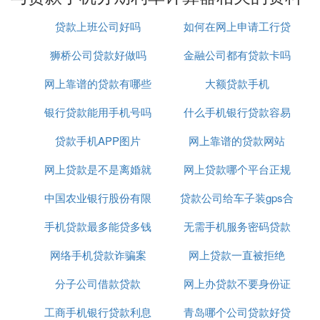
1、计算商业贷款选择等额本金和等额本息的还款方
贷款上班公司好吗
如何在网上申请工行贷
式时，每月的月供、利息总额和还款总额。
狮桥公司贷款好做吗
金融公司都有贷款卡吗
款
房贷利率计算器
2、短期贷款一般采用一次性还本付息或者分期付息
网上靠谱的贷款有哪些
大额贷款手机
一次性还本方式，不适用于该计算器。
银行贷款能用手机号吗
什么手机银行贷款容易
操作步骤：第1步：首先选择您的还款方式是等额本
贷款手机APP图片
网上靠谱的贷款网站
通过
金还是等额本息，填写商业
贷款年限
、贷款金额以及
贷款实际利率；
网上贷款是不是离婚就
网上贷款哪个平台正规
第2步：选择是否显示还款明细，点击“计算”按钮获得
中国农业银行股份有限
不用还了
贷款公司给车子装gps合
利息低
每一期的月供金额和贷款利息总额和还款总额等详细
信息。
手机贷款最多能贷多钱
公司贷款中心
无需手机服务密码贷款
法吗
提示
网络手机贷款诈骗案
网上贷款一直被拒绝
平台
1、商业贷款是用于补充工业和商业企业的流动资金
分子公司借款贷款
网上办贷款不要身份证
的贷款，一般为短期贷款，通常为9个月，最多不超
过一年，但也有少量中长期贷款。这类贷款是商业银
工商手机银行贷款利息
青岛哪个公司贷款好贷
原件吗