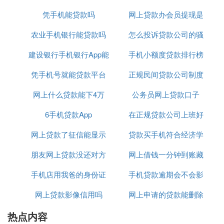
行贷款的主要组成部分，一般占贷款总额的三分之一
凭手机能贷款吗
怎么查询
网上贷款办会员提现是
以上。
2、计算商业贷款选择等额本金和等额本息的还款方
农业手机银行能贷款吗
怎么投诉贷款公司的骚
真的吗
式时，每月的月供、利息总额和还款总额。
建设银行手机银行App能
手机小额度贷款排行榜
扰电话
公积金贷款计算器的详细计算方式
凭手机号就能贷款平台
贷款吗
正规民间贷款公司制度
摘要：
网上什么贷款能下4万
公务员网上贷款口子
公积金贷款计算器就是计算在公积金贷款方式下，每
月需偿还的金额以及利息等，选择不同的还款方式有
6手机贷款App
在正规贷款公司上班好
不同的计算公式，主要有等额本金还款、等额本息还
网上贷款了征信能显示
贷款买手机符合经济学
吗
款和自由还款这三种，下面让我们来仔细了解下吧。
公积金贷款计算器——计算方式：
朋友网上贷款没还对方
出来吗
网上借钱一分钟到账藏
吗
等额本金还款：
手机店用我爸的身份证
打电话给我
手机贷款逾期会不会影
钱贷款
等额本金是指一种贷款的还款方式，是在还款期内把
网上贷款影像信用吗
去贷款
网上申请的贷款能删除
响征信
贷款数总额等分，每月偿还同等数额的本金和剩余贷
款在该月所产生的利息，这样由于每月的还款本金额
热点内容
吗