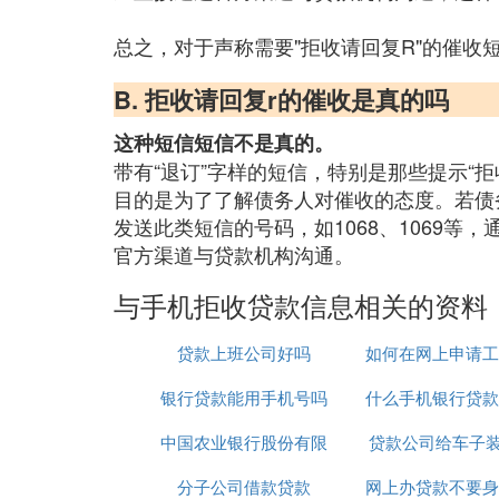
总之，对于声称需要"拒收请回复R"的催
B. 拒收请回复r的催收是真的吗
这种短信短信不是真的。
带有“退订”字样的短信，特别是那些提示“
目的是为了了解债务人对催收的态度。若债
发送此类短信的号码，如1068、1069
官方渠道与贷款机构沟通。
与手机拒收贷款信息相关的资料
贷款上班公司好吗
如何在网上申请工
银行贷款能用手机号吗
什么手机银行贷款
款
中国农业银行股份有限
贷款公司给车子装
通过
分子公司借款贷款
公司贷款中心
网上办贷款不要身
合法吗