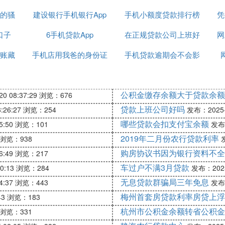
的骚
建设银行手机银行App
怎么查询
手机小额度贷款排行榜
凭
口子
6手机贷款App
能贷款吗
在正规贷款公司上班好
网
账藏
手机店用我爸的身份证
手机贷款逾期会不会影
吗
去贷款
响征信
公积金缴存余额大于贷款余额
0 08:37:29
浏览：676
贷款上班公司好吗
:26:27
浏览：254
发布：2025-1
哪些贷款会扣支付宝余额
5:50
浏览：101
发布：
2019年二月份农行贷款利率
浏览：938
发
购房协议书因为银行资料不全
6:49
浏览：217
车过户不满3月贷款
0:13
浏览：284
发布：2025-
无息贷款群骗局三年免息
4:37
浏览：443
发布：
梅州首套房贷款利率房贷上浮
43
浏览：183
杭州市公积金余额转省公积金
浏览：331