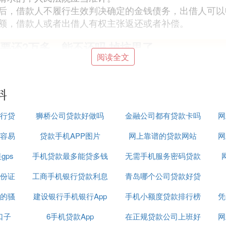
后，借款人不履行生效判决确定的金钱债务，出借人可以
额，借款人或者出借人有权主张返还或者补偿。
利息要还2万多，能不还吗 掉坑里了
阅读全文
坑，不过建议你先把款项还上，不还会影响到你的征信，
期等
料
行贷
狮桥公司贷款好做吗
金融公司都有贷款卡吗
网
。以下是具体原因：
的利息过于高昂达到了高利贷的标准
容易
贷款手机APP图片
网上靠谱的贷款网站
网
gps
手机贷款最多能贷多钱
无需手机服务密码贷款
期限造成逾期，将会产生逾期罚息。
压力越大。
份证
工商手机银行贷款利息
青岛哪个公司贷款好贷
平台
的骚
建设银行手机银行App
怎么查询
手机小额度贷款排行榜
凭
据或上报央行征信，留下不良信息。
账户额度，无法再借款。
口子
6手机贷款App
能贷款吗
在正规贷款公司上班好
网