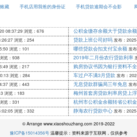
基本都会被拒绝。
账藏
手机店用我爸的身份证
手机贷款逾期会不会影
吗
达到了高利贷的标准，超出合理范围外的费用可以选择不
去贷款
响征信
的费用，可以向平台申请退还，人民法院应予支持。
公积金缴存余额大于贷款余额
0 08:37:29
浏览：676
上借的小额贷款必须按时还款，以避免不必要的经济损失
贷款上班公司好吗
:26:27
浏览：254
发布：2025-1
哪些贷款会扣支付宝余额
5:50
浏览：101
发布：
2019年二月份农行贷款利率
浏览：938
发
购房协议书因为银行资料不全
6:49
浏览：217
车过户不满3月贷款
0:13
浏览：284
发布：2025-
无息贷款群骗局三年免息
4:37
浏览：443
发布：
梅州首套房贷款利率房贷上浮
43
浏览：183
杭州市公积金余额转省公积金
浏览：331
静海农行贷款中心
:02:05
浏览：332
发布：2025-1
© Arrange www.xiaoshouzhang.com 2019-2022
豫ICP备15014356号
温馨提示：资料来源于互联网，仅供参考