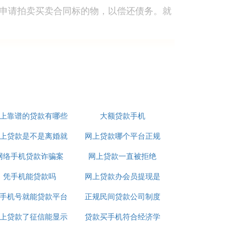
申请拍卖买卖合同标的物，以偿还债务。就
可能会带来一系列不良后果，如不能乘坐交
上靠谱的贷款有哪些
大额贷款手机
上贷款是不是离婚就
网上贷款哪个平台正规
网络手机贷款诈骗案
不用还了
网上贷款一直被拒绝
利息低
凭手机能贷款吗
网上贷款办会员提现是
手机号就能贷款平台
正规民间贷款公司制度
真的吗
上贷款了征信能显示
贷款买手机符合经济学