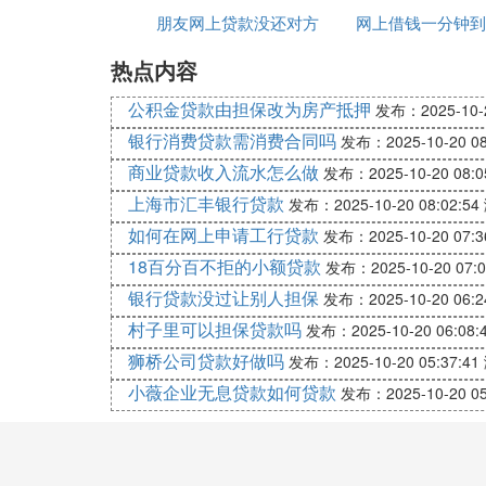
去其他平台借贷也会受到阻碍，
朋友网上贷款没还对方
网上借钱一分钟到
：
高利贷情况特殊处理
热点内容
打电话给我
如果平台收取的利息过于高昂，
钱贷款
之前已经支付的超出合理范围外
公积金贷款由担保改为房产抵押
发布：2025-10-2
因此，除非遇到高利贷等特殊情况，否则网
银行消费贷款需消费合同吗
发布：2025-10-20 08
商业贷款收入流水怎么做
发布：2025-10-20 08:0
上海市汇丰银行贷款
发布：2025-10-20 08:02:54
如何在网上申请工行贷款
发布：2025-10-20 07:3
18百分百不拒的小额贷款
发布：2025-10-20 07:0
银行贷款没过让别人担保
发布：2025-10-20 06:2
村子里可以担保贷款吗
发布：2025-10-20 06:08:
狮桥公司贷款好做吗
发布：2025-10-20 05:37:41
小薇企业无息贷款如何贷款
发布：2025-10-20 05