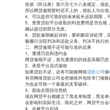
依据《民法典》第六百七十八条规定，借款
所以网贷逾期暂时还不上的，借款人与出借
4、可以提供可靠的担保来延长还款期限，
5、查查贷款平台收取的利息费用是否合规
确认超过的部分无效。
6、贷款逾期被起诉的，要积极应诉处理，
极履行法院判决和还款义务。判决不执行的
二、网贷逾期不还可能引发的后果
1、遭遇罚息和违约金
网贷逾期不还，首先遭遇到的就是高额罚息
2、承受平台花式催收
如果贷款不还，还有可能被网络
贷款公司
催
有些网络贷款公司会把催收外包给专门催账
为也会导致一个家庭的支零破碎。
3、面临全国信任危机
现在网贷平台都建立了黑名单制度，黑名单
会影响到实际生活。除此之外，网贷平台会
4、会被平台起诉