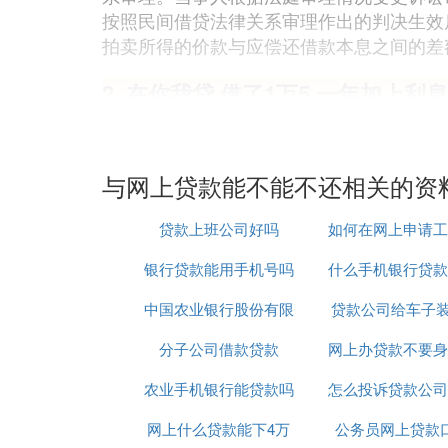
按照民间借贷法律关系审理作出的判决生效
拍卖所得的价款与应偿还借款本息之间的差
2. 在你我贷 借了1万5 一年加上
借款需要提前了解贷款利息，不然很容易被
通工具（飞机，火车，客车），不能买房分
与网上贷款能不能不还相关的资
3. 网上借的
小额贷款
不还有没有事
贷款上班公司好吗
如何在网上申请工
网上借的小额贷款不能不还，除非平台收取
银行贷款能用手机号吗
什么手机银行贷款
款
：
产生逾期罚息
中国农业银行股份有限
贷款公司给车子装
通过
如果不按时还款，一旦过了还款
拖欠时间越久，罚息越多，还款
分子公司借款贷款
公司贷款中心
网上办贷款不要身
合法吗
：
个人信用受损
农业手机银行能贷款吗
怎么投诉贷款公司
原件吗
逾期情况会被平台系统报送大数
信用受损后，可能导致平台冻结
网上什么贷款能下4万
公务员网上贷款
扰电话