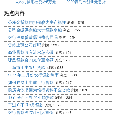
去农村信用社贷款5万元
利率
2020青岛市创业无息贷
认无误后点击【立即申请】选项。按照页面提示
填写相关信息，并提交贷款申请。
热点内容
一年利息要多少钱
款申请
：
完成申请后放款
公积金贷款由担保改为房产抵押
浏览：676
公积金缴存余额大于贷款余额
申请提交后，返回贷款页面，点击【放款】选
浏览：755
项。此时，系统会对您的贷款申请进行审核。
银行消费贷款需消费合同吗
浏览：254
贷款上班公司好吗
浏览：237
：
签订贷款合同并确认金额与期限
商业贷款收入流水怎么做
浏览：101
审核通过后，进入贷款合同页面。选择【我的贷
哪些贷款会扣支付宝余额
浏览：750
款合同】，并仔细阅读合同条款。确认无误后，
上海市汇丰银行贷款
输入您希望的【贷款金额】和【期限】，点击下
浏览：938
一步完成贷款合同的签订。
2019年二月份农行贷款利率
浏览：630
如何在网上申请工行贷款
浏览：217
：
注意事项
购房协议书因为银行资料不全贷款
浏览：670
在申请贷款前，请确保您已具备农村信用社要求
18百分百不拒的小额贷款
浏览：284
的贷款条件，如良好的信用记录、稳定的收入来
车过户不满3月贷款
源等。
浏览：579
贷款金额和期限需根据您的实际需求和还款能力
银行贷款没过让别人担保
浏览：443