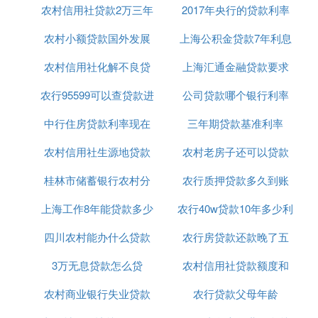
农村信用社贷款2万三年
利息率
2017年央行的贷款利率
利率
农村信用社在手机上贷款的方法，主要通过安徽农金
农村小额贷款国外发展
还利率多少
上海公积金贷款7年利息
：
app进行操作，具体步骤如下
：
打开安徽农金手机银行
农村信用社化解不良贷
趋势
上海汇通金融贷款要求
多少
首先，确保您的手机上已安装安徽农金手机银行
农行95599可以查贷款进
款的办法
公司贷款哪个银行利率
条件是什么意思
app。如果尚未安装，可以从官方应用商店下载
中行住房贷款利率现在
度吗
三年期贷款基准利率
低
并安装。
：
进入金农易贷服务
农村信用社生源地贷款
多少2020年
农村老房子还可以贷款
2018最新
打开安徽农金手机银行app后，在首页或相关服
桂林市储蓄银行农村分
毕业确认
农行质押贷款多久到账
吗
务区域找到并点击【金农易贷】服务。
上海工作8年能贷款多少
行贷款
农行40w贷款10年多少利
：
选择金农信e贷选项
四川农村能办什么贷款
农行房贷款还款晚了五
息
在贷款页面，找到并点击【金农信e贷】选项。
这是农村信用社提供的线上贷款产品之一。
3万无息贷款怎么贷
买房
农村信用社贷款额度和
天
：
查看并申请贷款
农村商业银行失业贷款
农行贷款父母年龄
利息
进入金农信e贷页面后，仔细阅读贷款详情，确