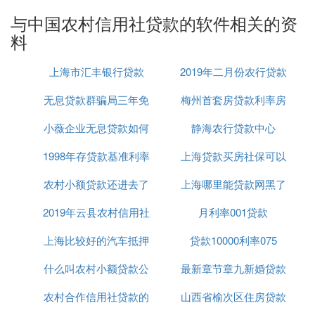
审批时间可能因不同产品和地区而有所差
与中国农村信用社贷款的软件相关的资
异，请耐心等待。
料
：
查看审批结果并办理后续手续
上海市汇丰银行贷款
2019年二月份农行贷款
审批通过后，你会收到农村信用社的通
知，告知贷款已经批准。
无息贷款群骗局三年免
梅州首套房贷款利率房
利率
根据通知要求，前往农村信用社营业厅或
按照指示完成后续手续，如签订贷款合
小薇企业无息贷款如何
息
静海农行贷款中心
贷上浮25
同、办理抵押等。
1998年存贷款基准利率
贷款
上海贷款买房社保可以
：虽然上述步骤提供了在手机上办理农村信用社
注意
农村小额贷款还进去了
上海哪里能贷款网黑了
补交吗
贷款的一般流程，但具体步骤可能因不同地区的农村
信用社和不同的贷款产品而有所差异。因此，在实际
2019年云县农村信用社
还可以再贷吗
月利率001贷款
已经
操作中，请务必按照当地农村信用社的要求和流程进
行办理。同时，为了保障个人信息安全和资金安全，
上海比较好的汽车抵押
贷款要求
贷款10000利率075
请务必确保在正规渠道下载并安装农村信用社的手机
什么叫农村小额贷款公
贷款平台
最新章节章九新婚贷款
银行APP，并妥善保管好个人信息和账户密码。
农村合作信用社贷款的
司有哪些
山西省榆次区住房贷款
无息贷款
B. 农村信用社在手机上怎么贷款