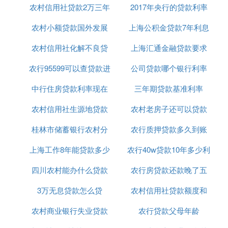
农村信用社贷款2万三年
利息率
2017年央行的贷款利率
利率
个百分点至1.5%。
农村小额贷款国外发展
还利率多少
上海公积金贷款7年利息
其他档次贷款、存款基准利率和中国人民银行对金融
机构贷款利率相应调整；个人住房公积金贷款利率保
农村信用社化解不良贷
趋势
上海汇通金融贷款要求
多少
持不变。
农行95599可以查贷款进
款的办法
公司贷款哪个银行利率
条件是什么意思
2011年2月8日，中国人民银行决定自2011年2月9日
起，上调金融机构人民币存贷款基准利率。金融机构
中行住房贷款利率现在
度吗
三年期贷款基准利率
低
一年期存贷款基准利率分别上调0.25个百分点，其他
农村信用社生源地贷款
多少2020年
农村老房子还可以贷款
2018最新
档次存贷款基准利率相应调整。
2010年12月25日，中国人民银行决定自2010年12月
桂林市储蓄银行农村分
毕业确认
农行质押贷款多久到账
吗
26日起，将银行贷款利息基准利率调整为金融机构人
上海工作8年能贷款多少
行贷款
农行40w贷款10年多少利
民币存贷款基准利率。金融机构一年期存贷款基准利
率分别上调0.25个百分点，其他档次存贷款基准利率
四川农村能办什么贷款
农行房贷款还款晚了五
息
相应调整。
3万无息贷款怎么贷
买房
农村信用社贷款额度和
天
2010年10月19日自2010年10月20日起，银行贷款利
息上调至金融机构人民币存贷款基准利率。金融机构
农村商业银行失业贷款
农行贷款父母年龄
利息
一年期存款基准利率上调0.25个百分点，由目前的2.