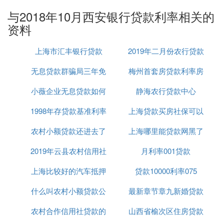
4.90%。
与2018年10月西安银行贷款利率相关的
2016年至2020年未调整贷款基准利率，执行2015年1
资料
0月24日发布的利率标准，具体为:
1.银行贷款基准利率:一年以内(含一年)4.35%；一至
上海市汇丰银行贷款
2019年二月份农行贷款
五年(含五年)的4.75%；五年以上4.90%。
无息贷款群骗局三年免
梅州首套房贷款利率房
利率
2.公积金贷款基准利率:五年以下(含五年)2.75%；五
年以上3.25%。
小薇企业无息贷款如何
息
静海农行贷款中心
贷上浮25
一、短期贷款，一年以内(含一年)4.35%。
1998年存贷款基准利率
贷款
上海贷款买房社保可以
二。中长期贷款，一至五年(含五年)4.75%，五年以
农村小额贷款还进去了
上海哪里能贷款网黑了
补交吗
上4.90%。
2019年云县农村信用社
还可以再贷吗
月利率001贷款
已经
三。个人住房公积金贷款年利率为%，五年以下(含五
年)2.75%，五年以上3.25%。
上海比较好的汽车抵押
贷款要求
贷款10000利率075
中国人民银行决定自2015年10月24日起下调金融机
什么叫农村小额贷款公
贷款平台
最新章节章九新婚贷款
构人民币贷款和存款基准利率，以进一步降低社会融
资成本。其中，金融机构一年期贷款基准利率下调0.
农村合作信用社贷款的
司有哪些
山西省榆次区住房贷款
无息贷款
25个百分点至4.35%；一年期存款基准利率下调0.25