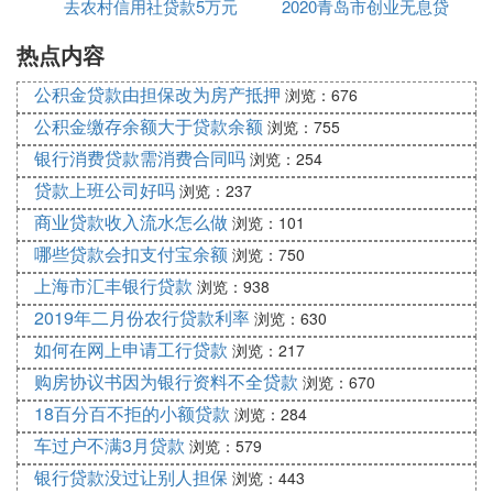
去农村信用社贷款5万元
利率
2020青岛市创业无息贷
25%上调至2.50%；一年期贷款基准利率上调0.25个
百分点，由目前的5.31%上调至5.56%；其他档次存
热点内容
一年利息要多少钱
款申请
贷款基准利率相应调整。
公积金贷款由担保改为房产抵押
浏览：676
历年中国银行贷款利率
公积金缴存余额大于贷款余额
浏览：755
请您登录中国银行官方网站（），点击首页中间右侧
银行消费贷款需消费合同吗
浏览：254
的“金融数据”-“存/贷款利率”，根据币种选择“贷款利
贷款上班公司好吗
浏览：237
率历史数据”进行查询。
商业贷款收入流水怎么做
浏览：101
以上内容供您参考，业务规定请以实际为准。
哪些贷款会扣支付宝余额
浏览：750
利率调整历史
上海市汇丰银行贷款
浏览：938
2019年二月份农行贷款利率
浏览：630
1.历年基准利率多
如何在网上申请工行贷款
浏览：217
2012年6月8日中国人民银行决定，自2012年6月8日
购房协议书因为银行资料不全贷款
浏览：670
起下调金融机构人民币存贷款基准利率。
18百分百不拒的小额贷款
浏览：284
金融机构一年期存贷款基准利率分别下调0。25个百
车过户不满3月贷款
浏览：579
分点，住房公积金存贷款利率也同步下调。
银行贷款没过让别人担保
浏览：443