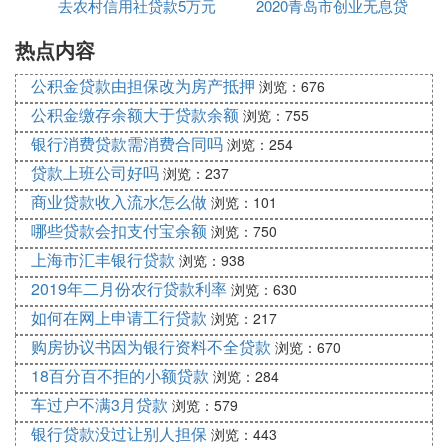
去农村信用社贷款5万元
利率
2020青岛市创业无息贷
证、本人借记卡。
注意：申请只支持借记卡，申请卡也为您的借款银行
热点内容
一年利息要多少钱
款申请
卡。本人身份信息需为二代身份证信息，不能使用临
公积金贷款由担保改为房产抵押
时身份证、过期身份证、一代身份证进行申请。
浏览：676
公积金缴存余额大于贷款余额
浏览：755
银行消费贷款需消费合同吗
浏览：254
此答案由有钱花提供，因内容存在时效性等客观原
贷款上班公司好吗
浏览：237
因，若回答内容与有钱花产品的实际息费计算方式不
商业贷款收入流水怎么做
浏览：101
符，以度小满金融APP-有钱花借款页面显示为准。
哪些贷款会扣支付宝余额
浏览：750
希望这个回答对您有帮助。
上海市汇丰银行贷款
浏览：938
㈢ 创业担保贷款额度
2019年二月份农行贷款利率
浏览：630
如何在网上申请工行贷款
大学生的创业贷款都属于小额贷款，贷款额度不高，
浏览：217
一般在控制在几万元以内。在申请创业贷款过程中，
购房协议书因为银行资料不全贷款
浏览：670
借款学生需要有担保人为自己做担保。担保人要求有
18百分百不拒的小额贷款
浏览：284
良好的经济能力和信用。在评定借款学生贷款额度的
车过户不满3月贷款
浏览：579
时候，通常是担保人的资质越好，那么借款学生科获
银行贷款没过让别人担保
浏览：443
得的贷款额度就越高。同时，借款学生的创业项目，