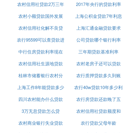
农村信用社贷款2万三年
利息率
2017年央行的贷款利率
利率
贷款相比其它贷款虽然额度较低，但放款快、借还灵
活，很受青睐。只要选择正规的大平台，资金和信息
农村小额贷款国外发展
还利率多少
上海公积金贷款7年利息
安全有保障，就可以放心使用。
农村信用社化解不良贷
趋势
上海汇通金融贷款要求
多少
推荐使用有钱花，有钱花原名“网络有钱花”，是度小
农行95599可以查贷款进
款的办法
公司贷款哪个银行利率
条件是什么意思
满金融旗下信贷品牌，面向用户提供安全便捷、无抵
中行住房贷款利率现在
度吗
三年期贷款基准利率
低
押、无担保的信贷服务，借钱就上度小满金融APP
（点击官方测额）。有钱花-满易贷，日息低至0.02%
农村信用社生源地贷款
多少2020年
农村老房子还可以贷款
2018最新
起，具有申请简便、利率低放款快、借还灵活、息费
透明、安全性强等特点。
桂林市储蓄银行农村分
毕业确认
农行质押贷款多久到账
吗
上海工作8年能贷款多少
行贷款
农行40w贷款10年多少利
和您分享有钱花消费类产品的申请条件：主要分为年
四川农村能办什么贷款
农行房贷款还款晚了五
息
龄要求和资料要求两个部分。
一、年龄要求：在18-55周岁之间。特别提示：有钱
3万无息贷款怎么贷
买房
农村信用社贷款额度和
天
花谢绝向在校大学生提供消费分期贷款，如您是在校
大学生，请您放弃申请。
农村商业银行失业贷款
农行贷款父母年龄
利息
二、资料要求：申请过程中需要提供您的二代身份