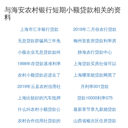
筹措与融通，它是金融机构里面非常重要的一员。
与海安农村银行短期小额贷款相关的资
我们可以看出银行的业务，一方面，它以吸收存款的
料
方式，把社会上闲置的货币资金和小额货币节余集中
起来，然后以贷款的形式借给需要补充货币的人去使
上海市汇丰银行贷款
2019年二月份农行贷款
用；在这里，银行充当贷款人和借款人的中介。
无息贷款群骗局三年免
梅州首套房贷款利率房
利率
另一方面，银行为商品生产者和商人办理货币的收
付、结算等业务，它又充当支付中介。总之，银行起
小薇企业无息贷款如何
息
静海农行贷款中心
贷上浮25
信用中介作用。
1998年存贷款基准利率
贷款
上海贷款买房社保可以
商业银行的基本职能包括：信用中介、支付中介、信
用创造、金融服务。
农村小额贷款还进去了
上海哪里能贷款网黑了
补交吗
2019年云县农村信用社
还可以再贷吗
月利率001贷款
已经
㈡ 南通和信科技小额贷款股份有限公司怎
上海比较好的汽车抵押
贷款要求
贷款10000利率075
么样
什么叫农村小额贷款公
贷款平台
最新章节章九新婚贷款
您好，现在能提供小额贷款的平台很多，额度基本在
农村合作信用社贷款的
司有哪些
山西省榆次区住房贷款
无息贷款
500-30万之间，可通过银行、网贷等方式申请。小额