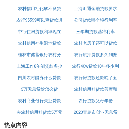
农村信用社化解不良贷
趋势
上海汇通金融贷款要求
多少
在2015年10月24日起，我国贷款利率基准了就下调
了0.25个百分点，下调至4.35%，一年的存款基准利
农行95599可以查贷款进
款的办法
公司贷款哪个银行利率
条件是什么意思
率也下调了0.25-1.5个百分点。
中行住房贷款利率现在
度吗
三年期贷款基准利率
低
现在，各大银行贷款的种类比较多，针对
个人贷款
主
农村信用社生源地贷款
多少2020年
农村老房子还可以贷款
2018最新
要有住房贷款、汽车
消费贷款
、个人信用贷款等，每
家银行的住房贷款和汽车消费贷款利率都是在央行基
桂林市储蓄银行农村分
毕业确认
农行质押贷款多久到账
吗
准利率之上的，房贷利率是基准利率的1.1-1.3倍，郑
上海工作8年能贷款多少
行贷款
农行40w贷款10年多少利
州的房贷利率利率上浮比较高，在30%左右；汽车消
费贷款利率在是基准利率的1.1倍以上，贷款的时间
四川农村能办什么贷款
农行房贷款还款晚了五
息
越长，贷款利率也就越高。
3万无息贷款怎么贷
买房
农村信用社贷款额度和
天
现在银行贷款利率多少
农村商业银行失业贷款
农行贷款父母年龄
利息
银行的贷款利率都是根据央行基准利率来执行的，在
去农村信用社贷款5万元
利率
2020青岛市创业无息贷
规定的范围内上下浮动，若在银行办理住房贷款，贷
热点内容
一年利息要多少钱
款申请
款利率在一般是基准利率的1.1倍，也就是5.39%，少