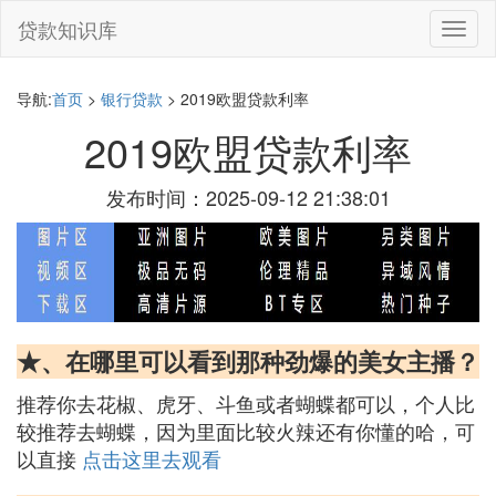
贷款知识库
切
换
导
航
导航:
首页
>
银行贷款
> 2019欧盟贷款利率
2019欧盟贷款利率
发布时间：2025-09-12 21:38:01
★、在哪里可以看到那种劲爆的美女主播？
推荐你去花椒、虎牙、斗鱼或者蝴蝶都可以，个人比
较推荐去蝴蝶，因为里面比较火辣还有你懂的哈，可
以直接
点击这里去观看