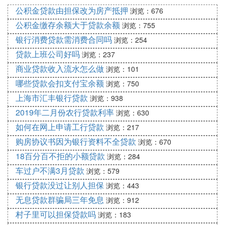
公积金贷款由担保改为房产抵押
最终还清贷款之后，免息部分的金额便算是购买这款
浏览：676
车型的优惠价。而实际上用户购买这款车的费用已超
公积金缴存余额大于贷款余额
浏览：755
过该车的市场实际价值。
银行消费贷款需消费合同吗
浏览：254
消费者在选择办理这种“零利率”或“零首付”车贷方式
贷款上班公司好吗
浏览：237
的时候要生的各项费用，否则有可能得不偿失。
商业贷款收入流水怎么做
浏览：101
四、买车免息的话也要经过银行吗？
哪些贷款会扣支付宝余额
浏览：750
这个问题是这样的，买车免息的话当然是要经过银行
上海市汇丰银行贷款
浏览：938
的。因为，这个业务是4s店和银行联合办理的，虽然
2019年二月份农行贷款利率
浏览：630
是免息的，但是，这个车贷是银行发放的，不是4s店
如何在网上申请工行贷款
浏览：217
提供的贷款。
购房协议书因为银行资料不全贷款
浏览：670
18百分百不拒的小额贷款
② 买车可以无息贷款吗
浏览：284
车过户不满3月贷款
浏览：579
买车是有免息贷款的，但通常客户如果买车的时候想
银行贷款没过让别人担保
浏览：443
要申请免息贷款的话，对客户的买车首付要求很高，
无息贷款群骗局三年免息
浏览：912
客户的买车首付得大数额带给客户的压力会增大，但
村子里可以担保贷款吗
客户如果能申请免息贷款，客户后期所需要支付的利
浏览：183