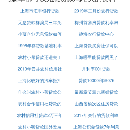
买车是有免息贷款的，但通免息贷款的话，对客户的
上海市汇丰银行贷款
2019年二月份农行贷款
买车首付要求很高给客户的压力会增大，但客户如果
能申请免息贷款利息就会比较的少。
无息贷款群骗局三年免
梅州首套房贷款利率房
利率
无息贷利息设置为零，只需还银行本金部分即可，然
而利息正是这些放款金融
小薇企业无息贷款如何
息
静海农行贷款中心
贷上浮25
贷款对象
1998年存贷款基准利率
贷款
上海贷款买房社保可以
一类是工作稳定、收入不出全款的人群。这部分人主
要以30岁以下的年轻购买者为主，因为工作时间短，
农村小额贷款还进去了
上海哪里能贷款网黑了
补交吗
手里积蓄有式很受这些人的欢迎；
2019年云县农村信用社
还可以再贷吗
月利率001贷款
已经
另费者。
市面上常见的贷款年免息贷款方式”，这也是市面上
上海比较好的汽车抵押
贷款要求
贷款10000利率075
最常见的一种按揭方式，消费者按揭贷款买车，而自
己只需要支付本金部分，期间所产生的利息部分则全
什么叫农村小额贷款公
贷款平台
最新章节章九新婚贷款
部由经销商来承担。但只有在厂家规定的免息期限内
农村合作信用社贷款的
司有哪些
山西省榆次区住房贷款
无息贷款
还款是零利息，余下月份款项。
另一种是“13个月免息贷款方式”，此方式的最长时限
农村信用社贷款2万三年
利息率
2017年央行的贷款利率
利率
为13为零利息，而且不支持提前还
农村小额贷款国外发展
还利率多少
上海公积金贷款7年利息
贷款手续