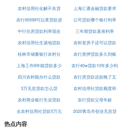
个人有效身份证
农村信用社化解不良贷
趋势
上海汇通金融贷款要求
多少
户籍证明或长期居住证明（居住证明可以提供如水
电、电话账单等）；
农行95599可以查贷款进
款的办法
公司贷款哪个银行利率
条件是什么意思
个人收入证明，必要时须提供家庭收入或财产证明；
中行住房贷款利率现在
度吗
三年期贷款基准利率
低
现单位工作证明。
婚姻证明和配偶身份证（未婚不用婚证，但是离异需
农村信用社生源地贷款
多少2020年
农村老房子还可以贷款
2018最新
提供离婚证或者离婚协议书）与经销商签者购车意向
桂林市储蓄银行农村分
毕业确认
农行质押贷款多久到账
吗
书（新车和二手车都可以出具）。
所谓零利率就是消费者购车只需要支付一定的首付
上海工作8年能贷款多少
行贷款
农行40w贷款10年多少利
款，余款可以分期付给贷款方而不用支付任何利息。
关于“零利率”与“零首付”等车贷方式，东风雪铁龙公
四川农村能办什么贷款
农行房贷款还款晚了五
息
关部总监陈宏声认为车贷说白了，等同于变相的车市
3万无息贷款怎么贷
买房
农村信用社贷款额度和
天
促销。与国外的情况不同，国内出现的‘零利率’并不
能算能得到实际上的价格优惠，还
农村商业银行失业贷款
农行贷款父母年龄
利息
拿用户选择了“零利率”购车贷款方式来说，车贷要在
去农村信用社贷款5万元
利率
2020青岛市创业无息贷
车辆的原厂指导价全价的基础上进行。譬如同样买一
款官方指导价为10万元左右的车型，可能市场报价已
热点内容
一年利息要多少钱
款申请
低至8.5万元，但是用户必须要按照10万车业务。在