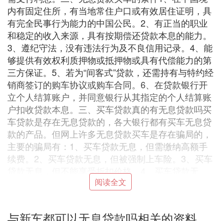
内有固定住所，有当地常住户口或有效居住证明，具
有完全民事行为能力的中国公民。2、有正当的职业
和稳定的收入来源，具有按期偿还贷款本息的能力。
3、遵纪守法，没有违法行为及不良信用记录。4、能
够提供有效权利质押物或抵押物或具有代偿能力的第
三方保证。5、若为“间客式”贷款，还需持有与特约经
销商签订的购车协议或购车合同。6、在贷款银行开
立个人结算账户，并同意银行从其指定的个人结算账
户扣收贷款本息。三、买车贷款真的有无息贷款吗买
车贷款是存在无息贷款的，各大银行都有买车无息贷
款的产品。但网上许多无息贷款买车是存在骗局的，
主要的骗局有：1、买车贷款无息，但需缴纳高额手
续费。2、买车贷款无息，但被强制上车险。3、买车
贷款无息，但不能享受折扣价格。4、买车贷款无
阅读全文
息，但要购买高价汽车装饰。以上就是关于买车贷款
有无息贷款的相关回答，希望可以帮助到大家。
三、买车可以无息贷款吗
与新车都可以无息贷款吗相关的资料